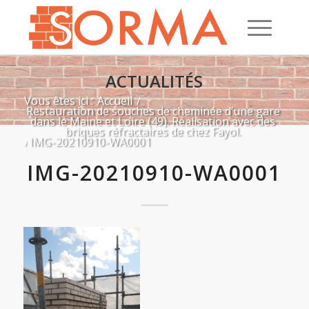
ACTUALITÉS
Vous êtes ici :
Accueil
/
Restauration de souches de cheminée d’une gare
dans le Maine et Loire (49). Réalisation avec des
briques réfractaires de chez Fayol.
/
IMG-20210910-WA0001
IMG-20210910-WA0001