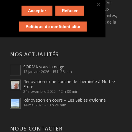
SORMA
est une entreprise de rénovation immobilière
spécialisée dans la maçonnerie ancienne, située aux
Accepter
Refuser
Sorinières (44). Elle intervient principalement sur Nantes,
Saint Nazaire, Pornic, et dans tout le département de la
Politique de confidentialité
Loire-Atlantique.
NOS ACTUALITÉS
SORMA sous la neige
13 janvier 2026 - 15 h 36 min
Rénovation d’une souche de cheminée à Nort s/
Erdre
24 novembre 2025 - 12 h 03 min
Rénovation en cours – Les Sables d’Olonne
14 mai 2025 - 10 h 26 min
NOUS CONTACTER