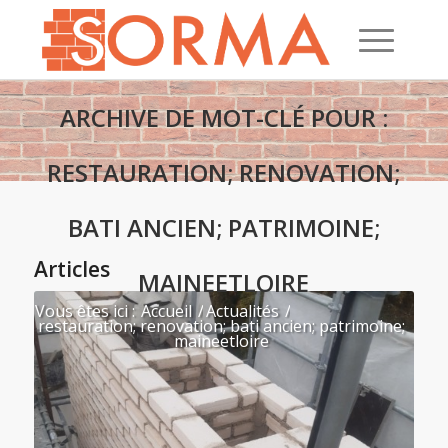
ARCHIVE DE MOT-CLÉ POUR :
RESTAURATION; RENOVATION;
BATI ANCIEN; PATRIMOINE;
Articles
MAINEETLOIRE
Vous êtes ici :
Accueil
/
Actualités
/
restauration; renovation; bati ancien; patrimoine;
maineetloire