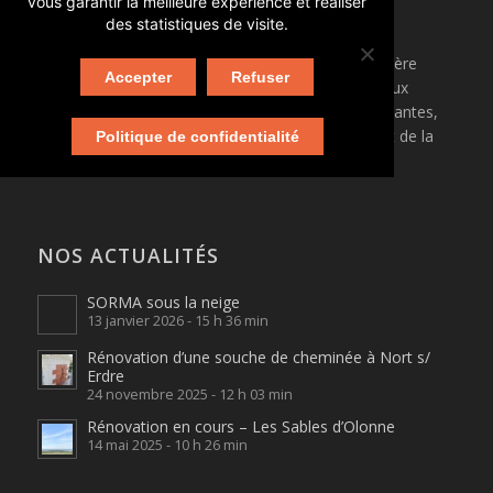
vous garantir la meilleure expérience et réaliser
À PROPOS
des statistiques de visite.
SORMA
est une entreprise de rénovation immobilière
Accepter
Refuser
spécialisée dans la maçonnerie ancienne, située aux
Sorinières (44). Elle intervient principalement sur Nantes,
Saint Nazaire, Pornic, et dans tout le département de la
Politique de confidentialité
Loire-Atlantique.
NOS ACTUALITÉS
SORMA sous la neige
13 janvier 2026 - 15 h 36 min
Rénovation d’une souche de cheminée à Nort s/
Erdre
24 novembre 2025 - 12 h 03 min
Rénovation en cours – Les Sables d’Olonne
14 mai 2025 - 10 h 26 min