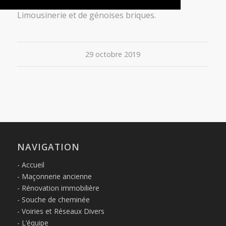
L'équipe sur place a effectué un travail de
Limousinerie et de génoises briques.
29 octobre 2019
NAVIGATION
Accueil
Maçonnerie ancienne
Rénovation immobilière
Souche de cheminée
Voiries et Réseaux Divers
L’équipe