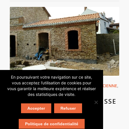
En poursuivant votre navigation sur ce site,
vous acceptez l’utilisation de cookies pour
RÉNOVATION IMMOBILIÈRE
,
MAÇONNERIE ANCIENNE
,
vous garantir la meilleure expérience et réaliser
CHANTIERS
des statistiques de visite.
RÉNOVATION D’UNE BÂTISSE
AU PELLERIN (44)
Accepter
Refuser
Politique de confidentialité