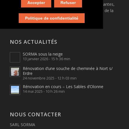
Accepter
Refuser
Sorinières (44). Elle intervient principalement sur Nantes,
Saint Nazaire, Pornic, et dans tout le département de la
Loire-Atlantique.
Politique de confidentialité
NOS ACTUALITÉS
SORMA sous la neige
13 janvier 2026 - 15 h 36 min
Rénovation d’une souche de cheminée à Nort s/
Erdre
24 novembre 2025 - 12 h 03 min
Rénovation en cours – Les Sables d’Olonne
14 mai 2025 - 10 h 26 min
NOUS CONTACTER
SARL SORMA